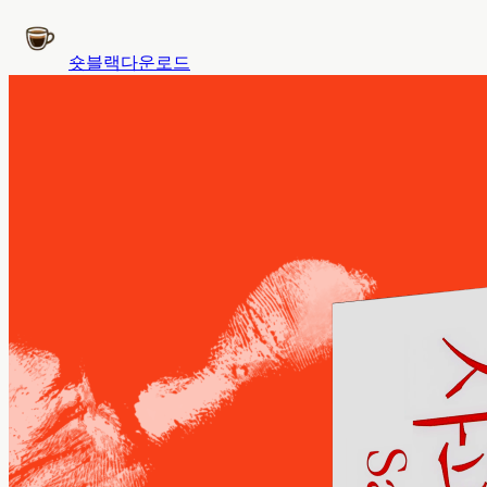
숏블랙
다운로드