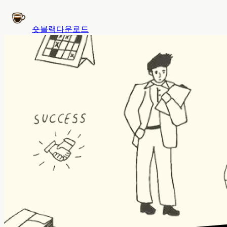
숏블랙
다운로드